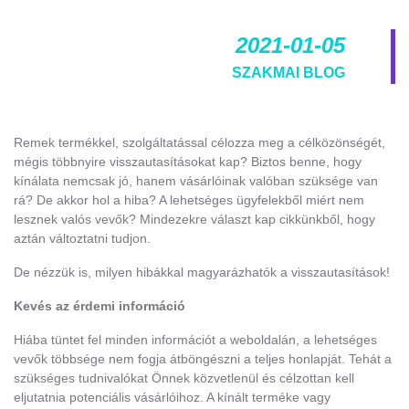
2021-01-05
SZAKMAI BLOG
Remek termékkel, szolgáltatással célozza meg a célközönségét,
mégis többnyire visszautasításokat kap? Biztos benne, hogy
kínálata nemcsak jó, hanem vásárlóinak valóban szüksége van
rá? De akkor hol a hiba? A lehetséges ügyfelekből miért nem
lesznek valós vevők? Mindezekre választ kap cikkünkből, hogy
aztán változtatni tudjon.
De nézzük is, milyen hibákkal magyarázhatók a visszautasítások!
Kevés az érdemi információ
Hiába tüntet fel minden információt a weboldalán, a lehetséges
vevők többsége nem fogja átböngészni a teljes honlapját. Tehát a
szükséges tudnivalókat Önnek közvetlenül és célzottan kell
eljutatnia potenciális vásárlóihoz. A kínált terméke vagy