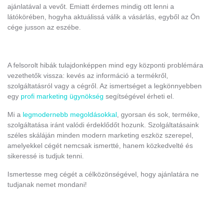
ajánlatával a vevőt. Emiatt érdemes mindig ott lenni a
látókörében, hogyha aktuálissá válik a vásárlás, egyből az Ön
cége jusson az eszébe.
A felsorolt hibák tulajdonképpen mind egy központi problémára
vezethetők vissza: kevés az információ a termékről,
szolgáltatásról vagy a cégről. Az ismertséget a legkönnyebben
egy
profi marketing ügynökség
segítségével érheti el.
Mi a
legmodernebb megoldásokkal
, gyorsan és sok, terméke,
szolgáltatása iránt valódi érdeklődőt hozunk. Szolgáltatásaink
széles skáláján minden modern marketing eszköz szerepel,
amelyekkel cégét nemcsak ismertté, hanem közkedvelté és
sikeressé is tudjuk tenni.
Ismertesse meg cégét a célközönségével, hogy ajánlatára ne
tudjanak nemet mondani!