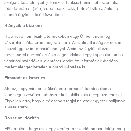
szolgáltatása előnyeit, jellemzőit, funkcióit minél többször, akár
több formában (kép, videó, poszt, cikk, hírlevél stb.) ajánlott a
leendő ügyfelek felé közvetíteni.
Hiányzik a bizalom
Ha a vevő nem bízik a termékében vagy Önben, nem fog
vásárolni, hiába érné meg számára. A bizalmatlanság szorosan
összefügg az információhiánnyal. Amint az ügyfél elkezdi
megismerni a terméket és a céget, kialakul egy kapcsolat, ami a
vásárlási szándékon jelentőset lendít. Az információk átadása
mellett elengedhetetlen a brand kiépítése is.
Elmaradt az ismétlés
Ahhoz, hogy minden szükséges információ tudatosuljon a
lehetséges vevőben, többször kell találkoznia a cég üzeneteivel.
Figyeljen arra, hogy a célcsoport tagjai ne csak egyszer halljanak
a vállalatáról.
Rossz az időzítés
Előfordulhat, hogy csak egyszerűen rossz időpontban találja meg