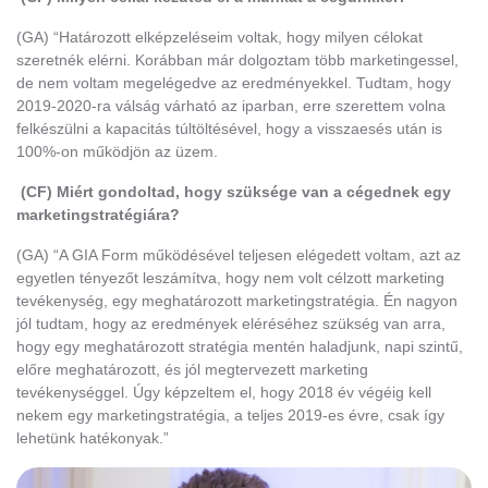
(GA) “Határozott elképzeléseim voltak, hogy milyen célokat
szeretnék elérni. Korábban már dolgoztam több marketingessel,
de nem voltam megelégedve az eredményekkel. Tudtam, hogy
2019-2020-ra válság várható az iparban, erre szerettem volna
felkészülni a kapacitás túltöltésével, hogy a visszaesés után is
100%-on működjön az üzem.
(CF) Miért gondoltad, hogy szüksége van a cégednek egy
marketingstratégiára?
(GA) “A GIA Form működésével teljesen elégedett voltam, azt az
egyetlen tényezőt leszámítva, hogy nem volt célzott marketing
tevékenység, egy meghatározott marketingstratégia. Én nagyon
jól tudtam, hogy az eredmények eléréséhez szükség van arra,
hogy egy meghatározott stratégia mentén haladjunk, napi szintű,
előre meghatározott, és jól megtervezett marketing
tevékenységgel. Úgy képzeltem el, hogy 2018 év végéig kell
nekem egy marketingstratégia, a teljes 2019-es évre, csak így
lehetünk hatékonyak.”