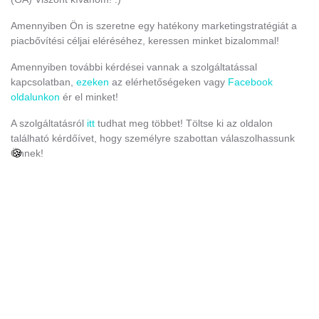
Amennyiben Ön is szeretne egy hatékony marketingstratégiát a
piacbővítési céljai eléréséhez, keressen minket bizalommal!
Amennyiben további kérdései vannak a szolgáltatással
kapcsolatban,
ezeken
az elérhetőségeken vagy
Facebook
oldalunkon
ér el minket!
A szolgáltatásról
itt
tudhat meg többet! Töltse ki az oldalon
található kérdőívet, hogy személyre szabottan válaszolhassunk
🍪
Önnek!
KAPCSOLÓDÓ ANYAGAINK