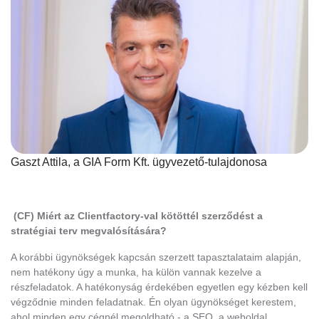
Gaszt Attila, a GIA Form Kft. ügyvezető-tulajdonosa
(CF) Miért az Clientfactory-val kötöttél szerződést a
stratégiai terv megvalósítására?
A korábbi ügynökségek kapcsán szerzett tapasztalataim alapján,
nem hatékony úgy a munka, ha külön vannak kezelve a
részfeladatok. A hatékonyság érdekében egyetlen egy kézben kell
végződnie minden feladatnak. Én olyan ügynökséget kerestem,
ahol minden egy cégnél megoldható - a SEO, a weboldal