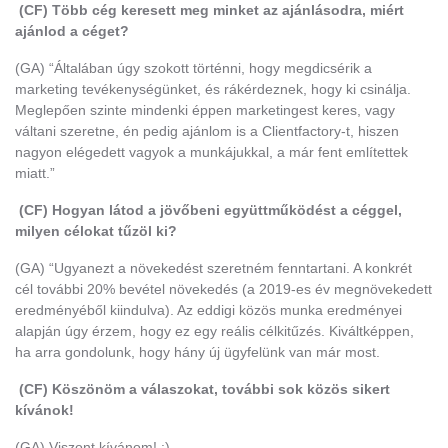
(CF) Több cég keresett meg minket az ajánlásodra, miért
ajánlod a céget?
(GA) “Általában úgy szokott történni, hogy megdicsérik a
marketing tevékenységünket, és rákérdeznek, hogy ki csinálja.
Meglepően szinte mindenki éppen marketingest keres, vagy
váltani szeretne, én pedig ajánlom is a Clientfactory-t, hiszen
nagyon elégedett vagyok a munkájukkal, a már fent említettek
miatt.”
(CF) Hogyan látod a jövőbeni együttműködést a céggel,
milyen célokat tűzöl ki?
(GA) “Ugyanezt a növekedést szeretném fenntartani. A konkrét
cél további 20% bevétel növekedés (a 2019-es év megnövekedett
eredményéből kiindulva). Az eddigi közös munka eredményei
alapján úgy érzem, hogy ez egy reális célkitűzés. Kiváltképpen,
ha arra gondolunk, hogy hány új ügyfelünk van már most.
(CF) Köszönöm a válaszokat, további sok közös sikert
kívánok!
(GA) Viszont kívánom! :)