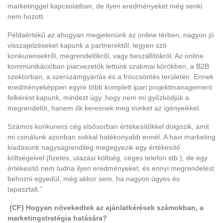
marketinggel kapcsolatban, de ilyen eredményeket még senki
nem hozott.
Példaértékű az ahogyan megjelenünk az online térben, nagyon jó
visszajelzéseket kapunk a partnerektől, legyen szó
konkurensekről, megrendelőkről, vagy beszállítókról. Az online
kommunikációban piacvezetők lettünk szakmai körökben, a B2B
szektorban, a szerszámgyártás és a fröccsöntés területén. Ennek
eredményeképpen egyre több komplett ipari projektmanagement
felkérést kapunk, mindezt úgy, hogy nem mi győzködjük a
megrendelőt, hanem ők keresnek meg minket az igényeikkel.
Számos konkurens cég elsősorban értékesítőkkel dolgozik, amit
mi csinálunk azonban sokkal hatékonyabb ennél. A havi marketing
kiadásunk nagyságrendileg megegyezik egy értékesítő
költségeivel (fizetés, utazási költség, céges telefon stb.), de egy
értékesítő nem tudna ilyen eredményeket, és ennyi megrendelést
behozni egyedül, még akkor sem, ha nagyon ügyes és
tapasztalt.”
(CF) Hogyan növekedtek az ajánlatkérések számokban, a
marketingstratégia hatására?