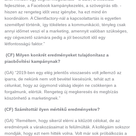
fejlesztése, a Facebook kampánykezelés, a szövegírás stb. -
hiszen az rengeteg időt vesz igénybe, ha ezt mind én
koordinálom. A Clientfactory-nál a kapcsolattartás is egyetlen
személlyel történik, így tökéletes a kommunikáció, tényleg csak
annyi időmet veszi el a marketing, amennyit valóban szükséges,
egy cégvezető számára pedig a jól beosztott idő egy
létfontosságú faktor.”
(CF) Milyen konkrét eredményeket tulajdonítasz a
piacbővítési kampánynak?
(GA) “2019-ben egy elég jelentős visszaesés volt jellemző az
iparra, de nekünk nem volt bevétel kiesésünk, tehát azt a
célunkat, hogy az úgymond válság idején ne csökkenjen a
forgalmunk, elértük. Rengeteg új megkeresés és megbízás
köszönhető a marketingnek.”
(CF) Számítottál ilyen mértékű eredményekre?
(GA) “Reméltem, hogy sikerül elérni a kitűzött célokat, de az
eredmények a várakozásaimat is felülmúlták. A kollégáim sokszor
mondják, hogy ezt nem hitték volna. Volt már sok próbálkozás a