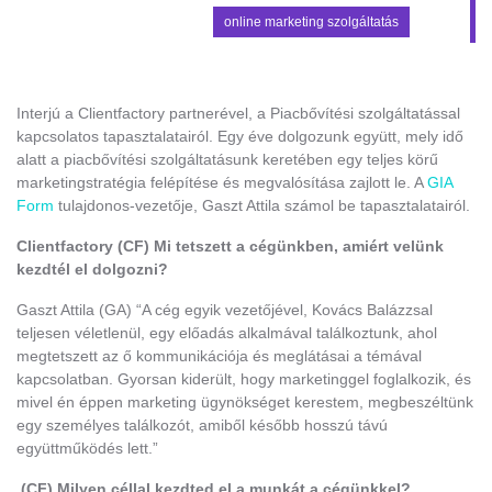
online marketing szolgáltatás
Interjú a Clientfactory partnerével, a Piacbővítési szolgáltatással
kapcsolatos tapasztalatairól.
Egy éve dolgozunk együtt, mely idő
alatt a piacbővítési szolgáltatásunk keretében egy teljes körű
marketingstratégia felépítése és megvalósítása zajlott le. A
GIA
Form
tulajdonos-vezetője, Gaszt Attila számol be tapasztalatairól.
Clientfactory (CF) Mi tetszett a cégünkben, amiért velünk
kezdtél el dolgozni?
Gaszt Attila (GA) “A cég egyik vezetőjével, Kovács Balázzsal
teljesen véletlenül, egy előadás alkalmával találkoztunk, ahol
megtetszett az ő kommunikációja és meglátásai a témával
kapcsolatban. Gyorsan kiderült, hogy marketinggel foglalkozik, és
mivel én éppen marketing ügynökséget kerestem, megbeszéltünk
egy személyes találkozót, amiből később hosszú távú
együttműködés lett.”
(CF) Milyen céllal kezdted el a munkát a cégünkkel?