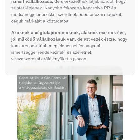
ismert vállalkozása, de
elérkezettnek látják az időt, hogy
szintet lépjenek. Nagyobb fokozatra kapcsolva PR és
médiamegjelenésekkel szeretnék bebetonozni magukat,
cégük márkáját a köztudatba.
Azoknak a cégtulajdonosoknak, akiknek már sok éve,
jól működő vállalkozásuk van, de
azt vették észre, hogy
konkurenseik több megjelenéssel és nagyobb
ismertséggel rendelkeznek, és szeretnék
visszaszerezni erőfölényüket a piacon.