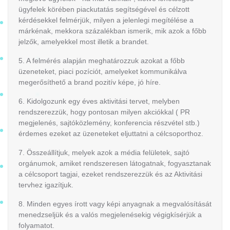
ügyfelek körében piackutatás segítségével és célzott
kérdésekkel felmérjük, milyen a jelenlegi megítélése a
márkénak, mekkora százalékban ismerik, mik azok a főbb
jelzők, amelyekkel most illetik a brandet.
5. A felmérés alapján meghatározzuk azokat a főbb
üzeneteket, piaci pozíciót, amelyeket kommunikálva
megerősíthető a brand pozitív képe, jó híre.
6. Kidolgozunk egy éves aktivitási tervet, melyben
rendszerezzük, hogy pontosan milyen akciókkal ( PR
megjelenés, sajtóközlemény, konferencia részvétel stb.)
érdemes ezeket az üzeneteket eljuttatni a célcsoporthoz.
7. Összeállítjuk, melyek azok a média felületek, sajtó
orgánumok, amiket rendszeresen látogatnak, fogyasztanak
a célcsoport tagjai, ezeket rendszerezzük és az Aktivitási
tervhez igazítjuk.
8. Minden egyes írott vagy képi anyagnak a megvalósítását
menedzseljük és a valós megjelenésekig végigkísérjük a
folyamatot.