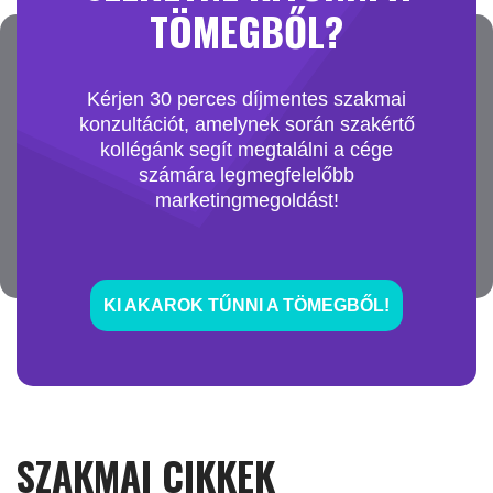
TÖMEGBŐL?
Kérjen 30 perces díjmentes szakmai
konzultációt, amelynek során szakértő
kollégánk segít megtalálni a cége
számára legmegfelelőbb
marketingmegoldást!
KI AKAROK TŰNNI A TÖMEGBŐL!
SZAKMAI CIKKEK