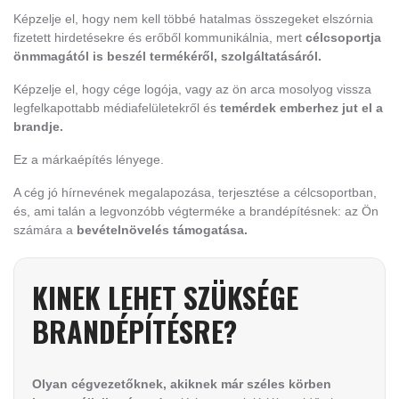
K
épzelje el, hogy nem kell többé hatalmas összegeket elszórnia
fizetett hirdetésekre és erőből kommunikálnia, mert
célcsoportja
önmmagától is beszél termékéről, szolgáltatásáról.
Képzelje el, hogy cége logója, vagy az ön arca mosolyog vissza
legfelkapottabb médiafelületekről és
temérdek emberhez jut el a
brandje.
Ez a márkaépítés lényege.
A cég jó hírnevének megalapozása, terjesztése a célcsoportban,
és, ami talán a legvonzóbb végterméke a brandépítésnek: az Ön
számára a
bevételnövelés támogatása.
KINEK LEHET SZÜKSÉGE
BRANDÉPÍTÉSRE?
Olyan cégvezetőknek, akiknek már széles körben