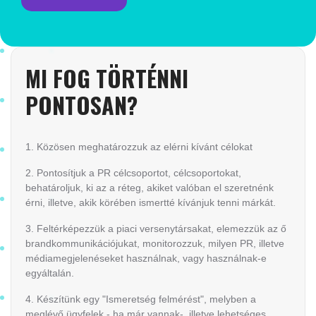
MI FOG TÖRTÉNNI
PONTOSAN?
1. Közösen meghatározzuk az elérni kívánt célokat
2. Pontosítjuk a PR célcsoportot, célcsoportokat,
behatároljuk, ki az a réteg, akiket valóban el szeretnénk
érni, illetve, akik körében ismertté kívánjuk tenni márkát.
3. Feltérképezzük a piaci versenytársakat, elemezzük az ő
brandkommunikációjukat, monitorozzuk, milyen PR, illetve
médiamegjelenéseket használnak, vagy használnak-e
egyáltalán.
4. Készítünk egy "Ismeretség felmérést", melyben a
meglévő ügyfelek - ha már vannak-, illetve lehetséges