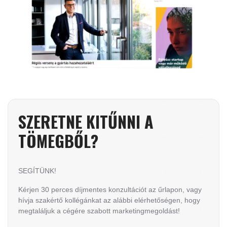
SZERETNE KITŰNNI A
TÖMEGBŐL?
SEGÍTÜNK!
Kérjen 30 perces díjmentes konzultációt az űrlapon, vagy
hívja szakértő kollégánkat az alábbi elérhetőségen, hogy
megtaláljuk a cégére szabott marketingmegoldást!